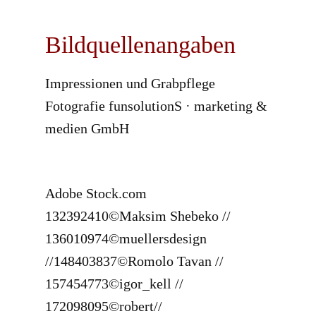
Bildquellenangaben
Impressionen und Grabpflege
Fotografie funsolutionS · marketing &
medien GmbH
Adobe Stock.com
132392410©Maksim Shebeko //
136010974©muellersdesign
//148403837©Romolo Tavan //
157454773©igor_kell //
172098095©robert//