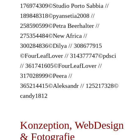
176974309©Studio Porto Sabbia //
189848318©pyansetia2008 //
258590599©Petra Beerhalter //
275354484©New Africa //
300284836©Dilya // 308677915
©FourLeafLover // 314377747©pdsci
// 361741605©FourLeafLover //
317028999©Peera //
365214415©Aleksandr // 125217328©
candy1812
Konzeption, WebDesign
& Fotografie